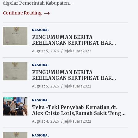
digelar Pemerintah Kabupaten…
Continue Reading
NASIONAL
PENGUMUMAN BERITA
KEHILANGAN SERTIPIKAT HAK
MILIK (SHM).
August 5, 2026
jejaksuara2022
NASIONAL
PENGUMUMAN BERITA
KEHILANGAN SERTIPIKAT HAK
MILIK (SHM).
August 5, 2026
jejaksuara2022
NASIONAL
Teka -Teki Penyebab Kematian dr.
Alex Cristo Loris,Rumah Sakit Tengku
Rafian Siak Terjawab Sudah Hasil
August 4, 2026
jejaksuara2022
Penyelidikan Menyatakan Korban
Meninggal Akibat Bunuh Diri,salah
NASIONAL
satu Penyebabnya Diduga utang