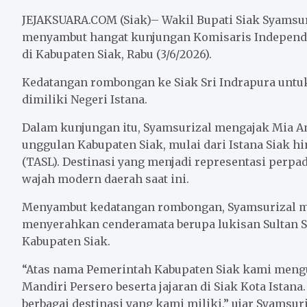
c
i
a
a
n
a
e
t
i
t
e
r
JEJAKSUARA.COM (Siak)– Wakil Bupati Siak Syamsu
b
t
l
s
e
menyambut hangat kunjungan Komisaris Independen
di Kabupaten Siak, Rabu (3/6/2026).
o
e
A
o
r
p
Kedatangan rombongan ke Siak Sri Indrapura untuk
k
p
dimiliki Negeri Istana.
Dalam kunjungan itu, Syamsurizal mengajak Mia Am
unggulan Kabupaten Siak, mulai dari Istana Siak h
(TASL). Destinasi yang menjadi representasi perpa
wajah modern daerah saat ini.
Menyambut kedatangan rombongan, Syamsurizal m
menyerahkan cenderamata berupa lukisan Sultan S
Kabupaten Siak.
“Atas nama Pemerintah Kabupaten Siak kami meng
Mandiri Persero beserta jajaran di Siak Kota Ista
berbagai destinasi yang kami miliki,” ujar Syamsuri