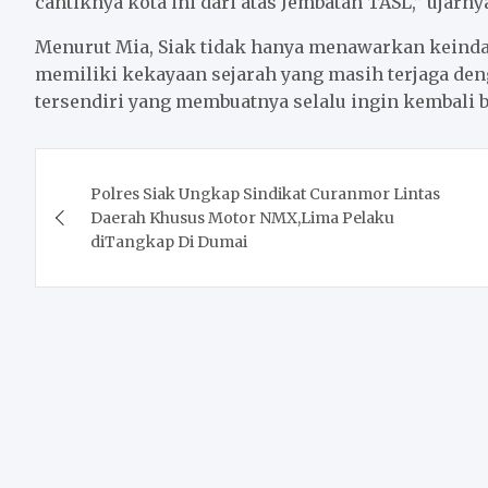
cantiknya kota ini dari atas Jembatan TASL,” ujarny
Menurut Mia, Siak tidak hanya menawarkan keindah
memiliki kekayaan sejarah yang masih terjaga deng
tersendiri yang membuatnya selalu ingin kembali b
Post
Polres Siak Ungkap Sindikat Curanmor Lintas
navigation
Daerah Khusus Motor NMX,Lima Pelaku
diTangkap Di Dumai