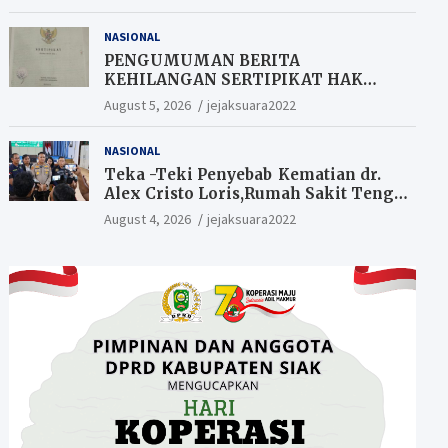
NASIONAL
PENGUMUMAN BERITA
KEHILANGAN SERTIPIKAT HAK
MILIK (SHM).
August 5, 2026
jejaksuara2022
NASIONAL
Teka -Teki Penyebab Kematian dr.
Alex Cristo Loris,Rumah Sakit Tengku
Rafian Siak Terjawab Sudah Hasil
August 4, 2026
jejaksuara2022
Penyelidikan Menyatakan Korban
Meninggal Akibat Bunuh Diri,salah
satu Penyebabnya Diduga utang
pinjaman online