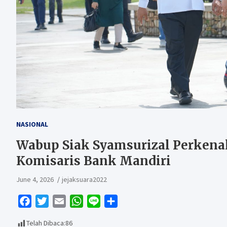
NASIONAL
Wabup Siak Syamsurizal Perkena
Komisaris Bank Mandiri
June 4, 2026
jejaksuara2022
F
T
E
W
L
S
a
w
m
h
i
h
Telah Dibaca:
86