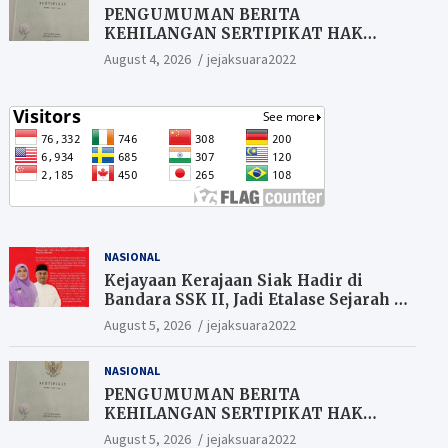
pinjaman online
PENGUMUMAN BERITA
KEHILANGAN SERTIPIKAT HAK
MILIK (SHM).
August 4, 2026
jejaksuara2022
NASIONAL
Kejayaan Kerajaan Siak Hadir di
Bandara SSK II, Jadi Etalase Sejarah di
Gerbang Riau
August 5, 2026
jejaksuara2022
NASIONAL
PENGUMUMAN BERITA
KEHILANGAN SERTIPIKAT HAK
MILIK (SHM).
August 5, 2026
jejaksuara2022