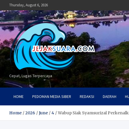
Skip
Thursday, August 6, 2026
to
content
Cepat, Lugas Terpercaya
HOME
PEDOMAN MEDIA SIBER
REDAKSI
DAERAH
H
Home
2026
June
4
Wabup Siak Syamsurizal Perkenalk